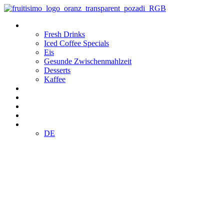
Zum
Inhalt
Produkte
wechseln
Fresh Drinks
Iced Coffee Specials
Eis
Gesunde Zwischenmahlzeit
Desserts
Kaffee
Standorte
Klub
Franchising
E-SHOP
DE
DE