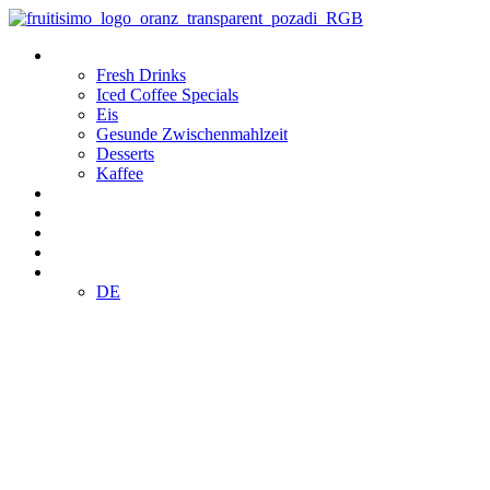
Zum
Inhalt
Produkte
wechseln
Fresh Drinks
Iced Coffee Specials
Eis
Gesunde Zwischenmahlzeit
Desserts
Kaffee
Standorte
Klub
Franchising
E-SHOP
DE
DE