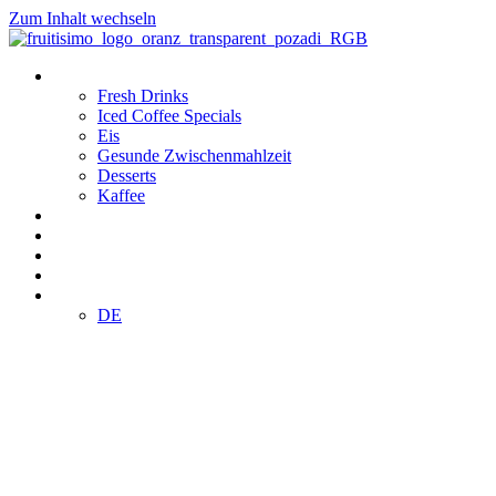
Zum Inhalt wechseln
Produkte
Fresh Drinks
Iced Coffee Specials
Eis
Gesunde Zwischenmahlzeit
Desserts
Kaffee
Standorte
Klub
Franchising
E-SHOP
DE
DE