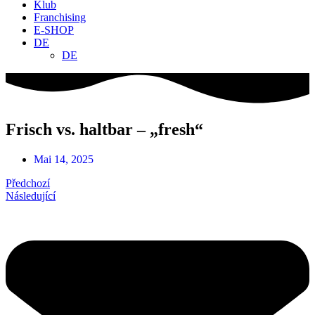
Klub
Franchising
E-SHOP
DE
DE
Frisch vs. haltbar – „fresh“
Mai 14, 2025
Předchozí
Následující