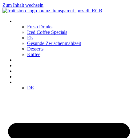
Zum Inhalt wechseln
Produkte
Fresh Drinks
Iced Coffee Specials
Eis
Gesunde Zwischenmahlzeit
Desserts
Kaffee
Standorte
Klub
Franchising
E-SHOP
DE
DE